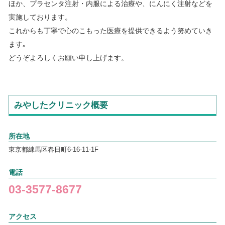
ほか、プラセンタ注射・内服による治療や、にんにく注射などを
冬の「足のつり（こむら返り）」および「フレイル」を予防し
実施しております。
ましょう
これからも丁寧で心のこもった医療を提供できるよう努めていき
気温が低い冬の季節に、「足のつり」を起こした事がある方は
ます｡
多いのではないでしょうか。「足のつり」は筋肉の疲労の他、
どうぞよろしくお願い申し上げます。
運動不足や体の冷え、水分補給の不足により起こる場合があり
ます。
外出や運動の前にストレッチをしたり、運動中や後にも不足し
がちな水分を補給するなど充分な注意が必要です。頻繁に症状
がみられる場合は、当院までご相談ください。
みやしたクリニック概要
また高齢者や基礎疾患をお持ちの方は、感染拡大に伴う外出自
粛の影響で「フレイル」（心身の虚弱）となることが懸念され
ます。当院では「フレイル」予防となる運動方法などの指導を
所在地
行っております。
東京都練馬区春日町6-16-11-1F
まずはお気軽にお問い合わせください。
電話
受診の方へ
03-3577-8677
未成年者の診療について
・ 当院におきましては未成年者が受診される際、原則として
アクセス
保護者の同伴をお願いしております。