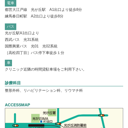
そのためご本人のみで来院していただきましても診療内容
電車
によっては”保護者同伴でない場合”
都営大江戸線 光が丘駅 A1出口より徒歩8分
診療をお断りするすることがあります。
練馬春日町駅 A2出口より徒歩8分
・ 診療をお受けした場合でも、診察内容によっては保護者の
バス
方とともに再度受診して頂かないと
光が丘駅A1出口より
検査や治療が進められないことがあります。
・ 尚、同伴していただかなかった保護者の方からの診療内容
西武バス 光31系統
に関するご質問につきましては、
国際興業バス 光01 光02系統
お電話によるお問い合わせにはお答えしておりません。
［高松四丁目］バス停下車徒歩１分
車
お電話でのお問い合わせについて
クリニック近隣の時間貸駐車場をご利用下さい。
お電話ではご本人確認が困難であるため、”個人情報保護”の観
点から原則として診療内容に関する照会はお断りさせていただ
診療科目
きます。
整形外科、リハビリテーション科、リウマチ科
ホームページリニューアルのお知らせ
ACCESSMAP
みやしたクリニックの公式ホームページをリニューアルいたし
ました。
尚、一部ページは現在準備中となっておりますので、少々お待