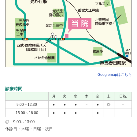
ちください。
Googlemapはこちら
診療時間
月
火
水
木
金
土
日祝
9:00～12:30
●
●
●
－
●
◎
－
15:00～18:00
●
●
●
－
●
－
－
◎…9:00～13:00
休診日：木曜・日曜・祝日